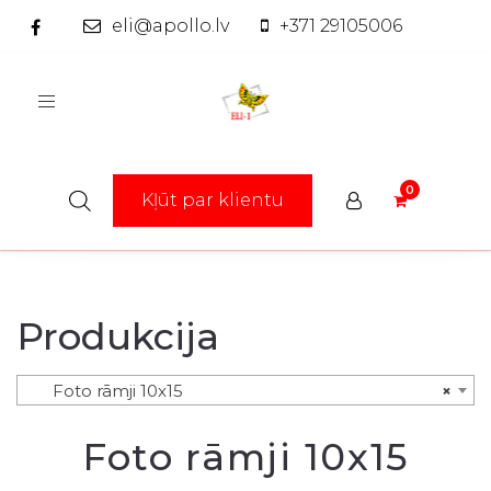
eli@apollo.lv
+371 29105006
Toggle
navigation
Kļūt par klientu
Produkcija
Foto rāmji 10x15
×
Foto rāmji 10x15