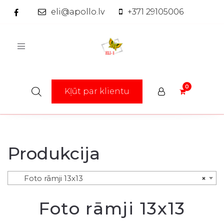
eli@apollo.lv
+371 29105006
Toggle
navigation
Kļūt par klientu
Produkcija
Foto rāmji 13x13
×
Foto rāmji 13x13