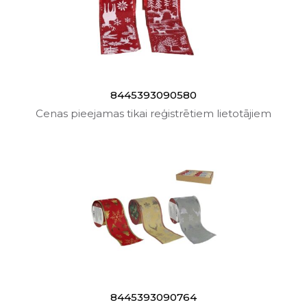
8445393090580
Cenas pieejamas tikai reģistrētiem lietotājiem
8445393090764