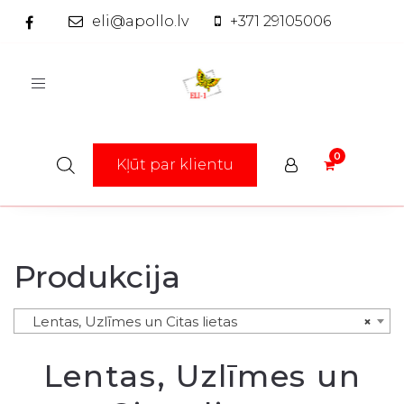
eli@apollo.lv
+371 29105006
Toggle
navigation
Kļūt par klientu
Produkcija
Lentas, Uzlīmes un Citas lietas
×
Lentas, Uzlīmes un