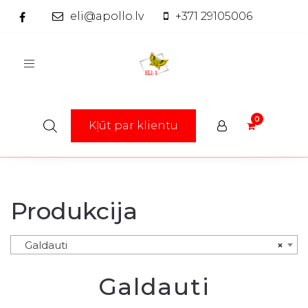
eli@apollo.lv
+371 29105006
Toggle
navigation
Kļūt par klientu
Produkcija
Galdauti
×
Galdauti