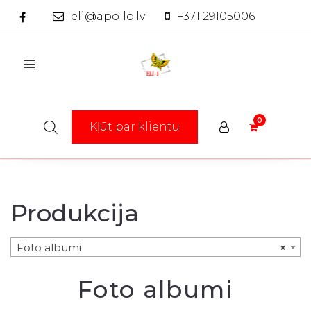
eli@apollo.lv
+371 29105006
Toggle
navigation
Kļūt par klientu
Produkcija
Foto albumi
×
Foto albumi