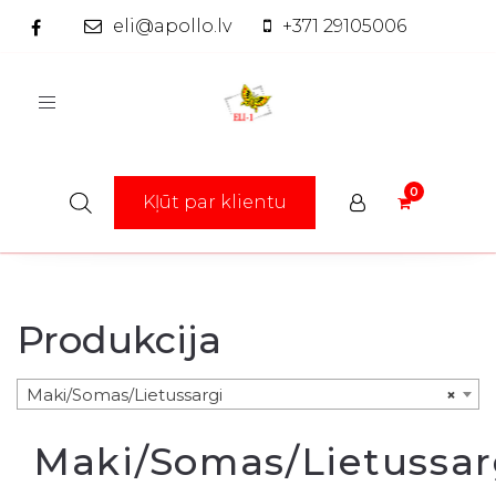
eli@apollo.lv
+371 29105006
Toggle
navigation
Kļūt par klientu
Produkcija
Maki/Somas/Lietussargi
×
Maki/Somas/Lietussar