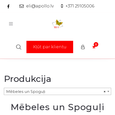
eli@apollo.lv
+371 29105006
Toggle
navigation
Kļūt par klientu
Produkcija
Mēbeles un Spoguļi
×
Mēbeles un Spoguļi