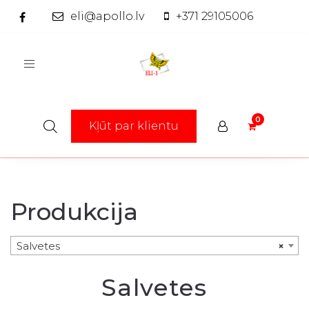
eli@apollo.lv
+371 29105006
Toggle
navigation
Kļūt par klientu
Produkcija
Salvetes
×
Salvetes