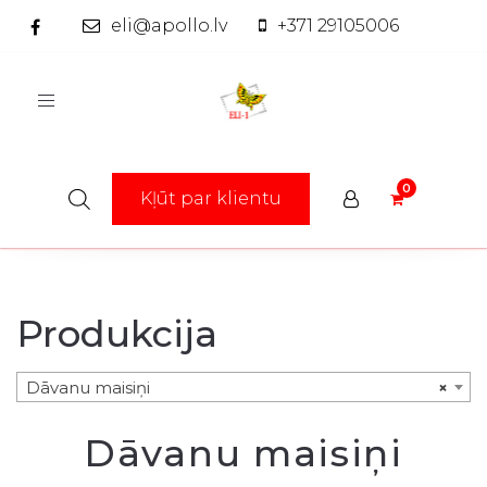
eli@apollo.lv
+371 29105006
Toggle
navigation
Kļūt par klientu
Produkcija
Dāvanu maisiņi
×
Dāvanu maisiņi