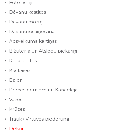
Foto rāmji
Dāvanu kastītes
Dāvanu maisiņi
Dāvanu iesaiņošana
Apsveikuma kartiņas
Bižutērija un Atslēgu piekariņi
Rotu lādītes
Krājkases
Baloni
Preces bērniem un Kanceleja
Vāzes
Krūzes
Trauki/ Virtuves piederumi
Dekori