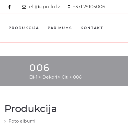
eli@apollo.lv
+371 29105006
PRODUKCIJA
PAR MUMS
KONTAKTI
006
Eli-1
>
Dekori
>
Citi
>
006
Produkcija
Foto albumi