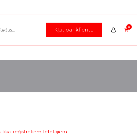
Kļūt par klientu
tikai reģistrētiem lietotājiem