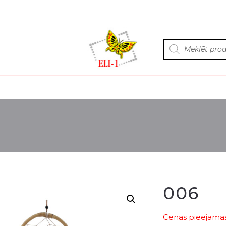
Products
search
006
Cenas pieejamas 