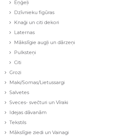
Eņģeļi
Dzīvnieku figūras
Knaģi un citi dekori
Laternas
Mākslīgie augļi un dārzeņi
Pulksteņi
Citi
Grozi
Maki/Somas/Lietussargi
Salvetes
Sveces- svečturi un Vīraki
Idejas dāvanām
Tekstils
Mākslīgie ziedi un Vainagi