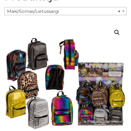
Maki/Somas/Lietussargi
×