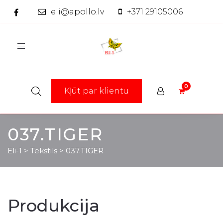
eli@apollo.lv
+371 29105006
Toggle
navigation
Kļūt par klientu
037.TIGER
Eli-1
>
Tekstils
>
037.TIGER
Produkcija