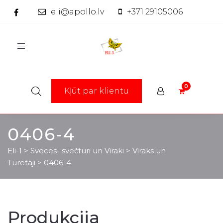
eli@apollo.lv
+371 29105006
Toggle
navigation
Kļūt par klientu
0406-4
Eli-1
>
Sveces- svečturi un Vīraki
>
Vīraks un
Turētāji
>
0406-4
Produkcija