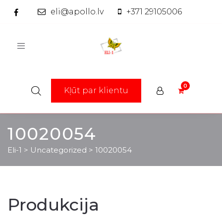
eli@apollo.lv
+371 29105006
Toggle
navigation
Kļūt par klientu
10020054
Eli-1
>
Uncategorized
>
10020054
Produkcija