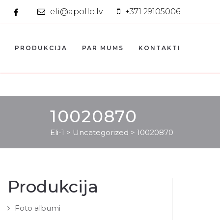
eli@apollo.lv
+371 29105006
PRODUKCIJA
PAR MUMS
KONTAKTI
10020870
Eli-1
>
Uncategorized
>
10020870
Produkcija
Foto albumi