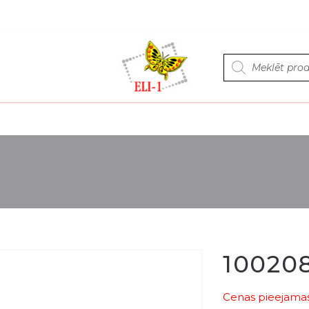
Products
search
10020
Cenas pieejamas 