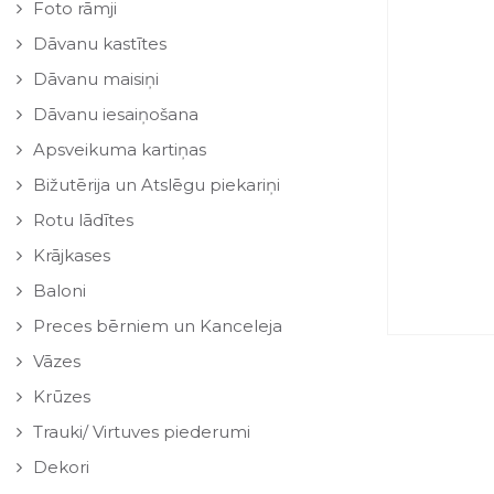
Foto rāmji
Dāvanu kastītes
Dāvanu maisiņi
Dāvanu iesaiņošana
Apsveikuma kartiņas
Bižutērija un Atslēgu piekariņi
Rotu lādītes
Krājkases
Baloni
Preces bērniem un Kanceleja
Vāzes
Krūzes
Trauki/ Virtuves piederumi
Dekori