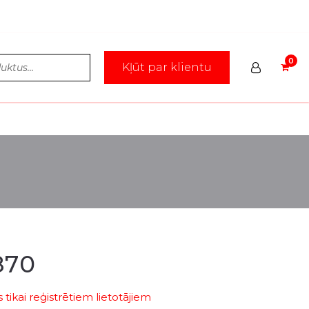
Kļūt par klientu
870
tikai reģistrētiem lietotājiem