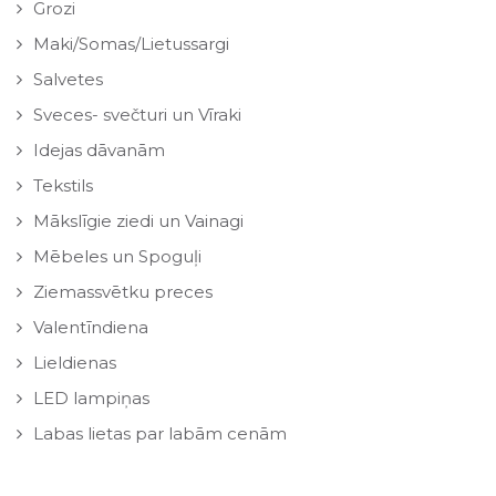
Grozi
Maki/Somas/Lietussargi
Salvetes
Sveces- svečturi un Vīraki
Idejas dāvanām
Tekstils
Mākslīgie ziedi un Vainagi
Mēbeles un Spoguļi
Ziemassvētku preces
Valentīndiena
Lieldienas
LED lampiņas
Labas lietas par labām cenām