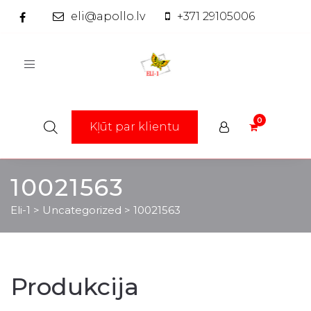
eli@apollo.lv
+371 29105006
Toggle
navigation
Kļūt par klientu
10021563
Eli-1
>
Uncategorized
>
10021563
Produkcija