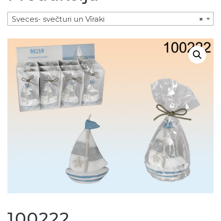
Sveces- svečturi un Vīraki
×
100222