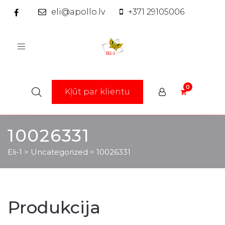
eli@apollo.lv
+371 29105006
Toggle
navigation
Kļūt par klientu
10026331
Eli-1
>
Uncategorized
>
10026331
Produkcija