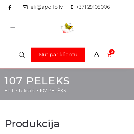
eli@apollo.lv
+371 29105006
Toggle
navigation
Kļūt par klientu
107 PELĒKS
Eli-1
>
Tekstils
>
107 PELĒKS
Produkcija