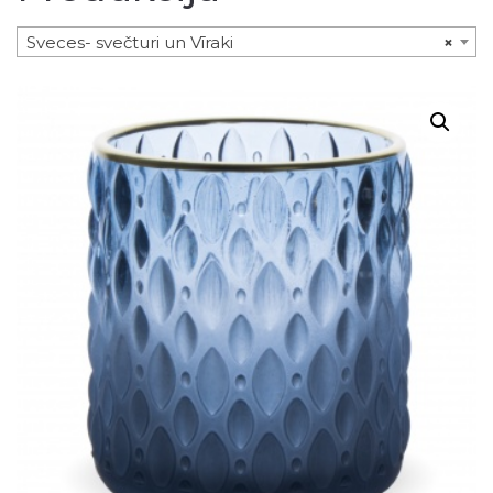
Sveces- svečturi un Vīraki
×