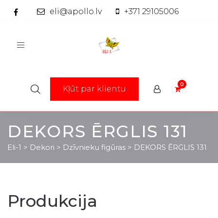
eli@apollo.lv
+371 29105006
Toggle
navigation
Kļūt par klientu
DEKORS ĒRGLIS 131
Eli-1
>
Dekori
>
Dzīvnieku figūras
>
DEKORS ĒRGLIS 131
Produkcija