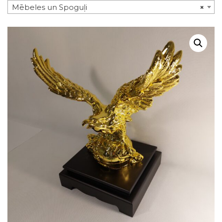
Mēbeles un Spoguļi
×