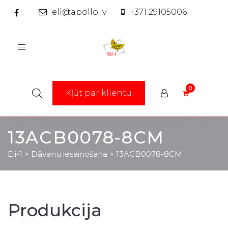
eli@apollo.lv
+371 29105006
Toggle
navigation
Kļūt par klientu
13ACB0078-8CM
Eli-1
>
Dāvanu iesaiņošana
>
13ACB0078-8CM
Produkcija