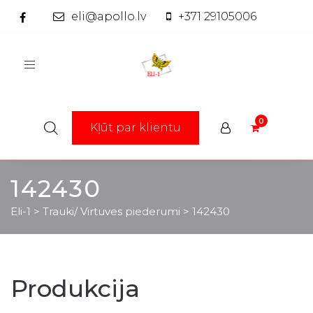
eli@apollo.lv
+371 29105006
Toggle
navigation
Kļūt par klientu
142430
Eli-1
>
Trauki/ Virtuves piederumi
>
142430
Produkcija