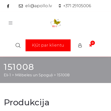
eli@apollo.lv
+371 29105006
Toggle
navigation
Kļūt par klientu
151008
Eli-1
>
Mēbeles un Spoguļi
>
151008
Produkcija