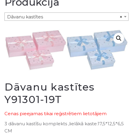
Produkcija
Dāvanu kastītes
×
Dāvanu kastītes
Y91301-19T
Cenas pieejamas tikai reģistrētiem lietotājiem
3 dāvanu kastīšu komplekts ,lielākā kaste:17,5*12,5*6,5
CM