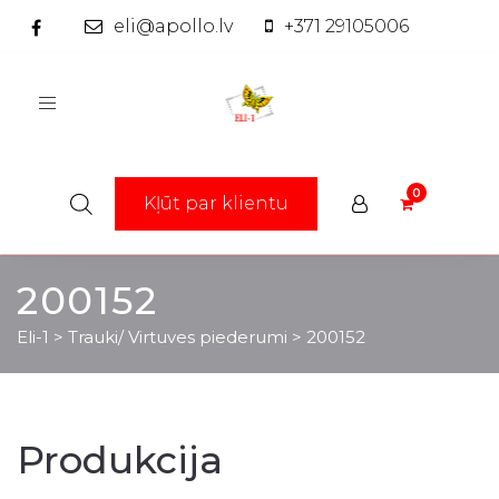
eli@apollo.lv
+371 29105006
Toggle
navigation
Kļūt par klientu
200152
Eli-1
>
Trauki/ Virtuves piederumi
>
200152
Produkcija