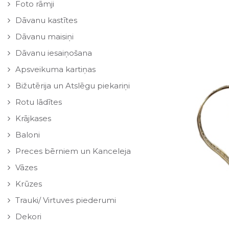
Foto rāmji
Dāvanu kastītes
Dāvanu maisiņi
Dāvanu iesaiņošana
Apsveikuma kartiņas
Bižutērija un Atslēgu piekariņi
Rotu lādītes
Krājkases
Baloni
Preces bērniem un Kanceleja
Vāzes
Krūzes
Trauki/ Virtuves piederumi
Dekori