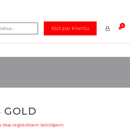
Kļūt par klientu
S GOLD
tikai reģistrētiem lietotājiem