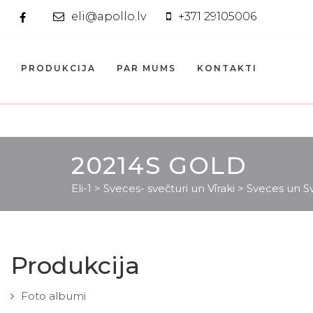
eli@apollo.lv
+371 29105006
PRODUKCIJA
PAR MUMS
KONTAKTI
20214S GOLD
Eli-1
>
Sveces- svečturi un Vīraki
>
Sveces un Sv
Produkcija
Foto albumi