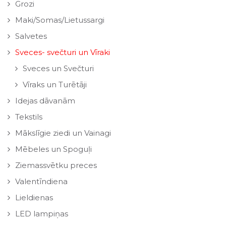
Grozi
Maki/Somas/Lietussargi
Salvetes
Sveces- svečturi un Vīraki
Sveces un Svečturi
Vīraks un Turētāji
Idejas dāvanām
Tekstils
Mākslīgie ziedi un Vainagi
Mēbeles un Spoguļi
Ziemassvētku preces
Valentīndiena
Lieldienas
LED lampiņas