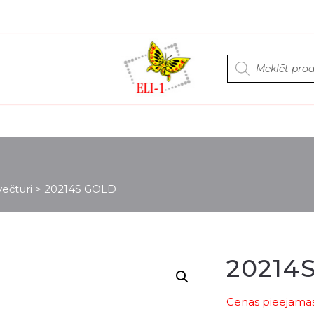
Products
search
ečturi
>
20214S GOLD
20214
Cenas pieejamas 