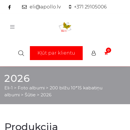
eli@apollo.lv
+371 29105006
Toggle
navigation
Kļūt par klientu
2026
Eli-1
>
Foto albumi
>
200 bilžu 10*15 kabatiņu
albumi
>
Šūtie
>
2026
Produkcija