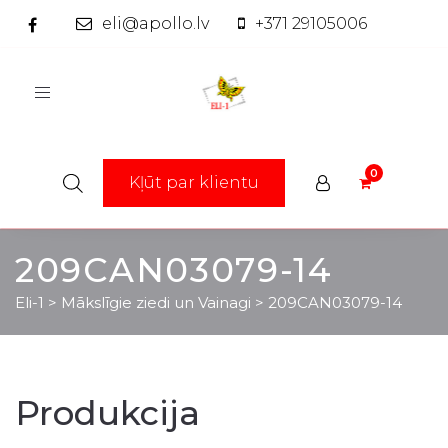
eli@apollo.lv
+371 29105006
Toggle
navigation
Kļūt par klientu
209CAN03079-14
Eli-1
>
Mākslīgie ziedi un Vainagi
>
209CAN03079-14
Produkcija