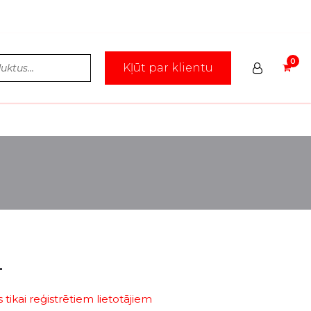
Kļūt par klientu
4
tikai reģistrētiem lietotājiem