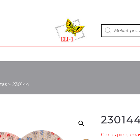
Products
search
etas
>
230144
23014
Cenas pieejamas 