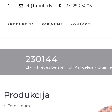
eli@apollo.lv
+371 29105006
PRODUKCIJA
PAR MUMS
KONTAKTI
230144
Eli-1
>
Preces bērniem un Kanceleja
>
Citas li
Produkcija
Foto albumi