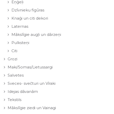
Eņģeļi
Dzīvnieku figūras
Knaģi un citi dekori
Laternas
Mākslīgie augļi un dārzeņi
Pulksteņi
Citi
Grozi
Maki/Somas/Lietussargi
Salvetes
Sveces- svečturi un Vīraki
Idejas dāvanām
Tekstils
Mākslīgie ziedi un Vainagi