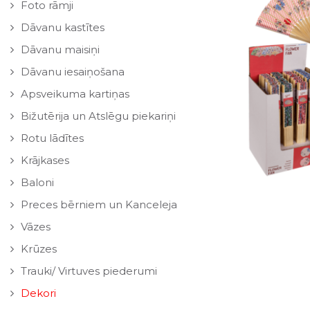
Foto rāmji
Dāvanu kastītes
Dāvanu maisiņi
Dāvanu iesaiņošana
Apsveikuma kartiņas
Bižutērija un Atslēgu piekariņi
Rotu lādītes
Krājkases
Baloni
Preces bērniem un Kanceleja
Vāzes
Krūzes
Trauki/ Virtuves piederumi
Dekori