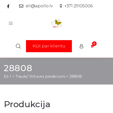
eli@apollo.lv
+371 29105006
Toggle
navigation
Kļūt par klientu
28808
Eli-1
>
Trauki/ Virtuves piederumi
>
28808
Produkcija