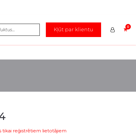
Kļūt par klientu
74
tikai reģistrētiem lietotājiem