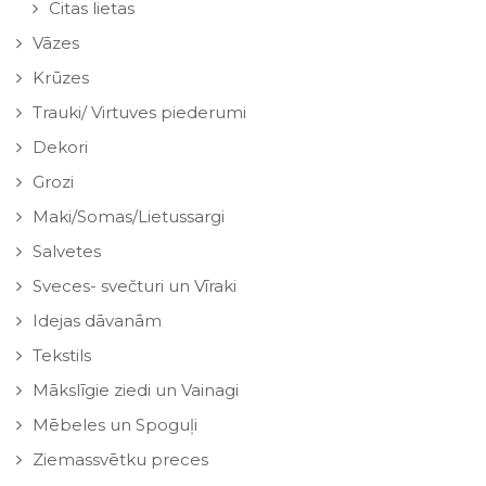
Citas lietas
Vāzes
Krūzes
Trauki/ Virtuves piederumi
Dekori
Grozi
Maki/Somas/Lietussargi
Salvetes
Sveces- svečturi un Vīraki
Idejas dāvanām
Tekstils
Mākslīgie ziedi un Vainagi
Mēbeles un Spoguļi
Ziemassvētku preces