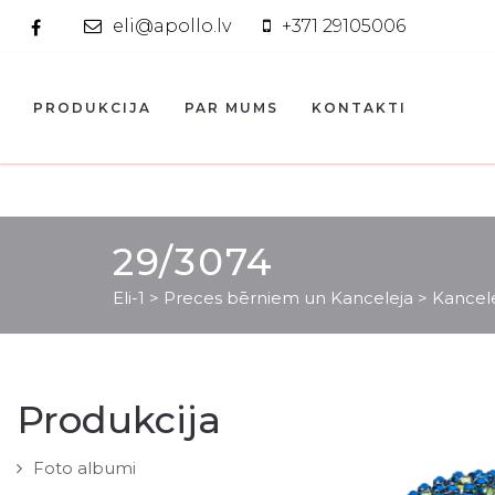
eli@apollo.lv
+371 29105006
PRODUKCIJA
PAR MUMS
KONTAKTI
29/3074
Eli-1
>
Preces bērniem un Kanceleja
>
Kancel
Produkcija
Foto albumi