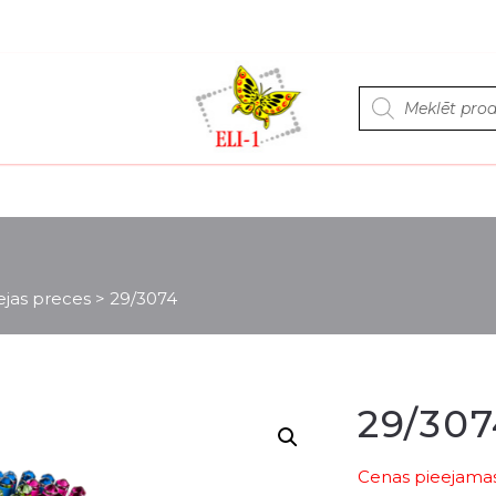
Products
search
ejas preces
>
29/3074
29/30
Cenas pieejamas 