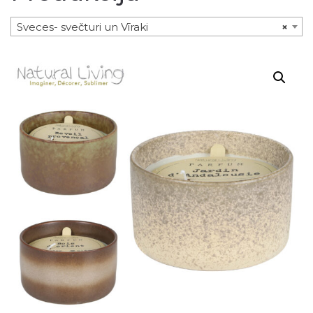
Sveces- svečturi un Vīraki
×