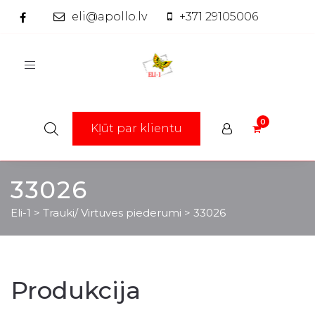
eli@apollo.lv
+371 29105006
Toggle
navigation
Kļūt par klientu
33026
Eli-1
>
Trauki/ Virtuves piederumi
>
33026
Produkcija