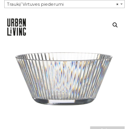
Trauki/ Virtuves piederumi
×