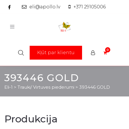
eli@apollo.lv
+371 29105006
Toggle
navigation
Kļūt par klientu
393446 GOLD
Eli-1
>
Trauki/ Virtuves piederumi
>
393446 GOLD
Produkcija