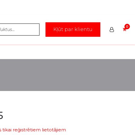
Kļūt par klientu
5
tikai reģistrētiem lietotājiem