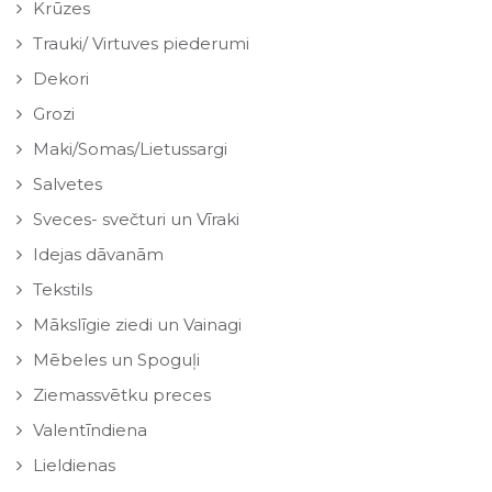
Krūzes
Trauki/ Virtuves piederumi
Dekori
Grozi
Maki/Somas/Lietussargi
Salvetes
Sveces- svečturi un Vīraki
Idejas dāvanām
Tekstils
Mākslīgie ziedi un Vainagi
Mēbeles un Spoguļi
Ziemassvētku preces
Valentīndiena
Lieldienas