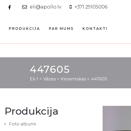
eli@apollo.lv
+371 29105006
PRODUKCIJA
PAR MUMS
KONTAKTI
447605
Eli-1
>
Vāzes
>
Keramiskas
>
447605
Produkcija
Foto albumi