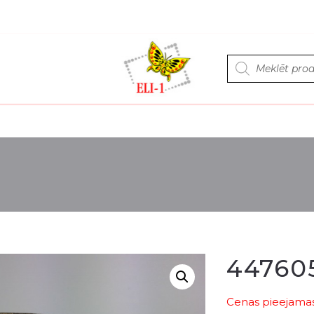
Products
search
44760
Cenas pieejamas 