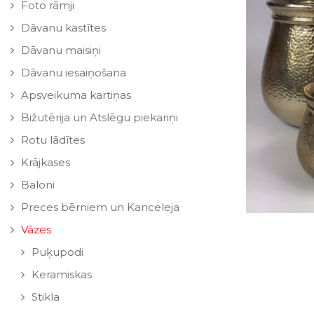
Foto rāmji
Dāvanu kastītes
Dāvanu maisiņi
Dāvanu iesaiņošana
Apsveikuma kartiņas
Bižutērija un Atslēgu piekariņi
Rotu lādītes
Krājkases
Baloni
Preces bērniem un Kanceleja
Vāzes
Puķupodi
Keramiskas
Stikla