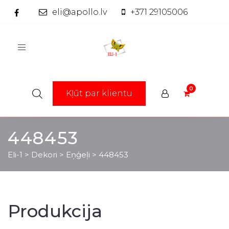
eli@apollo.lv
+371 29105006
Toggle
navigation
Kļūt par klientu
448453
Eli-1
>
Dekori
>
Eņģeļi
>
448453
Produkcija