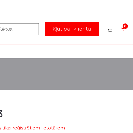
Kļūt par klientu
3
tikai reģistrētiem lietotājiem