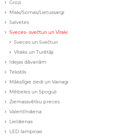
Grozi
Maki/Somas/Lietussargi
Salvetes
Sveces- svečturi un Vīraki
Sveces un Svečturi
Vīraks un Turētāji
Idejas dāvanām
Tekstils
Mākslīgie ziedi un Vainagi
Mēbeles un Spoguļi
Ziemassvētku preces
Valentīndiena
Lieldienas
LED lampiņas