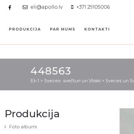
eli@apollo.lv
+371 29105006
PRODUKCIJA
PAR MUMS
KONTAKTI
448563
Eli-1
>
Sveces- svečturi un Vīraki
>
Sveces un Sv
Produkcija
Foto albumi