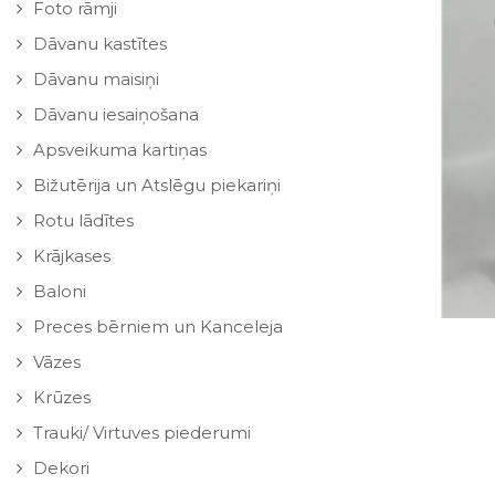
Foto rāmji
Dāvanu kastītes
Dāvanu maisiņi
Dāvanu iesaiņošana
Apsveikuma kartiņas
Bižutērija un Atslēgu piekariņi
Rotu lādītes
Krājkases
Baloni
Preces bērniem un Kanceleja
Vāzes
Krūzes
Trauki/ Virtuves piederumi
Dekori