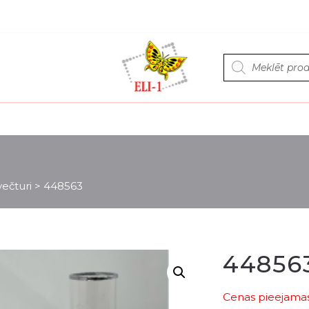
Products
search
ečturi
>
448563
44856
Cenas pieejamas 