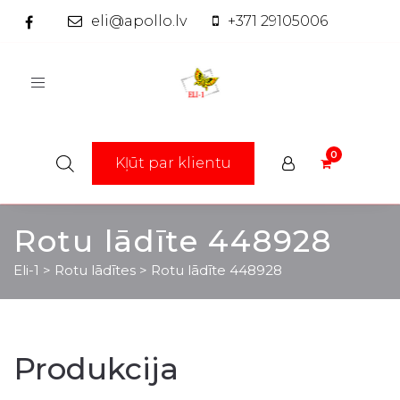
eli@apollo.lv
+371 29105006
Toggle
navigation
Kļūt par klientu
Rotu lādīte 448928
Eli-1
>
Rotu lādītes
>
Rotu lādīte 448928
Produkcija