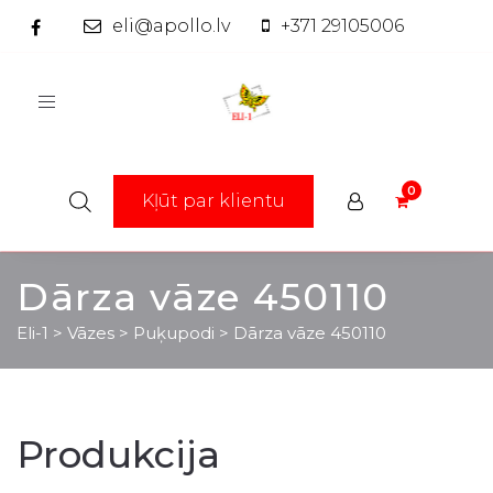
eli@apollo.lv
+371 29105006
Toggle
navigation
Kļūt par klientu
Dārza vāze 450110
Eli-1
>
Vāzes
>
Puķupodi
>
Dārza vāze 450110
Produkcija