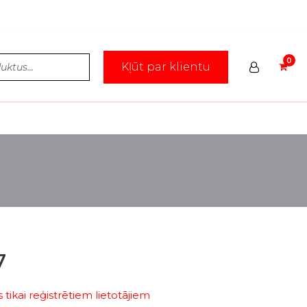
Kļūt par klientu
7
tikai reģistrētiem lietotājiem