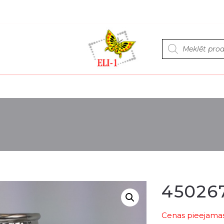
Products
search
45026
Cenas pieejamas 