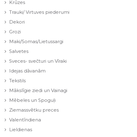
Krūzes
Trauki/ Virtuves piederumi
Dekori
Grozi
Maki/Somas/Lietussargi
Salvetes
Sveces- svečturi un Vīraki
Idejas dāvanām
Tekstils
Mākslīgie ziedi un Vainagi
Mēbeles un Spoguļi
Ziemassvētku preces
Valentīndiena
Lieldienas