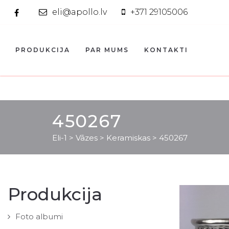
eli@apollo.lv
+371 29105006
PRODUKCIJA
PAR MUMS
KONTAKTI
450267
Eli-1
>
Vāzes
>
Keramiskas
>
450267
Produkcija
Foto albumi