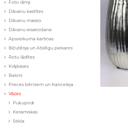
Foto rāmji
Dāvanu kastītes
Dāvanu maisiņi
Dāvanu iesaiņošana
Apsveikuma kartiņas
Bižutērija un Atslēgu piekariņi
Rotu lādītes
Krājkases
Baloni
Preces bērniem un Kanceleja
Vāzes
Puķupodi
Keramiskas
Stikla