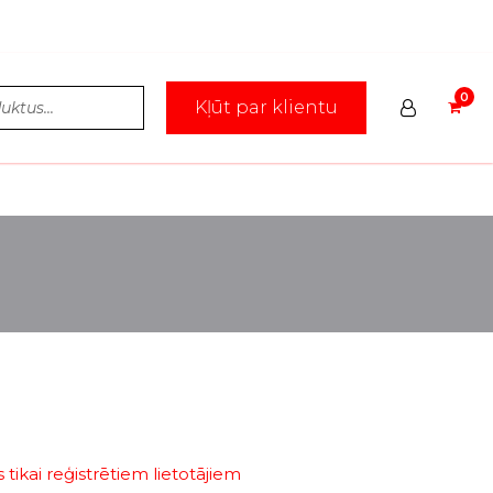
Kļūt par klientu
tikai reģistrētiem lietotājiem