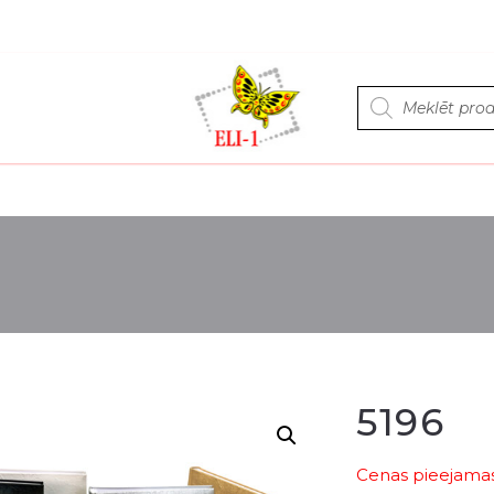
Products
search
5196
Cenas pieejamas 