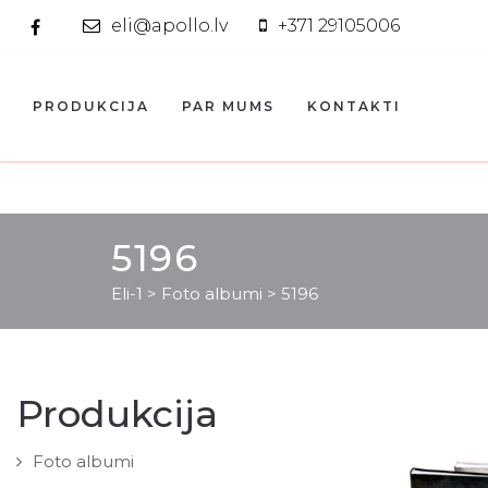
eli@apollo.lv
+371 29105006
PRODUKCIJA
PAR MUMS
KONTAKTI
5196
Eli-1
>
Foto albumi
>
5196
Produkcija
Foto albumi