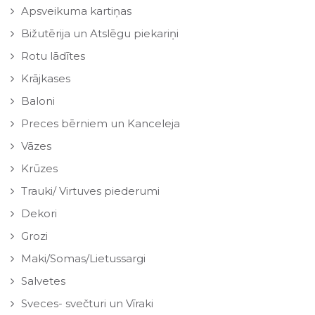
Apsveikuma kartiņas
Bižutērija un Atslēgu piekariņi
Rotu lādītes
Krājkases
Baloni
Preces bērniem un Kanceleja
Vāzes
Krūzes
Trauki/ Virtuves piederumi
Dekori
Grozi
Maki/Somas/Lietussargi
Salvetes
Sveces- svečturi un Vīraki