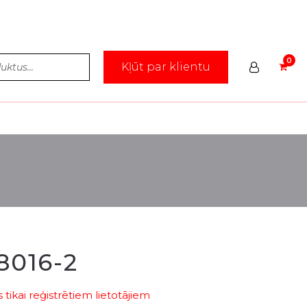
Kļūt par klientu
8016-2
tikai reģistrētiem lietotājiem