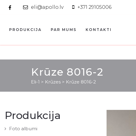
eli@apollo.lv
+371 29105006
PRODUKCIJA
PAR MUMS
KONTAKTI
Krūze 8016-2
Eli-1
>
Krūzes
>
Krūze 8016-2
Produkcija
Foto albumi