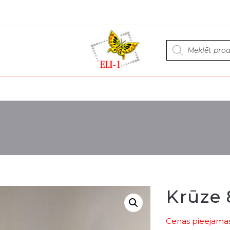
Products
search
Krūze 
Cenas pieejamas 