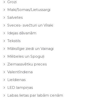
Grozi
Maki/Somas/Lietussargi
Salvetes
Sveces- svečturi un Vīraki
Idejas dāvanām
Tekstils
Mākslīgie ziedi un Vainagi
Mēbeles un Spoguļi
Ziemassvētku preces
Valentīndiena
Lieldienas
LED lampiņas
Labas lietas par labām cenām