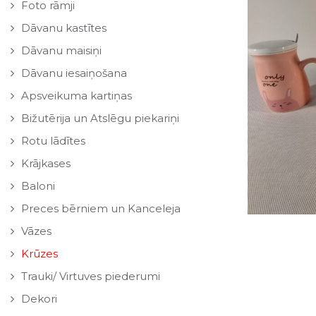
Foto rāmji
Dāvanu kastītes
Dāvanu maisiņi
Dāvanu iesaiņošana
Apsveikuma kartiņas
Bižutērija un Atslēgu piekariņi
Rotu lādītes
Krājkases
Baloni
Preces bērniem un Kanceleja
Vāzes
Krūzes
Trauki/ Virtuves piederumi
Dekori