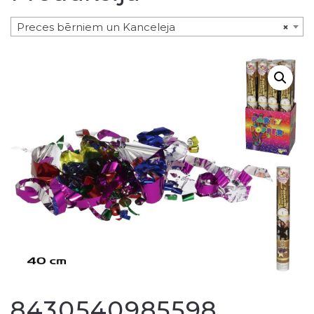
Preces bērniem un Kanceleja
×
8430540985598