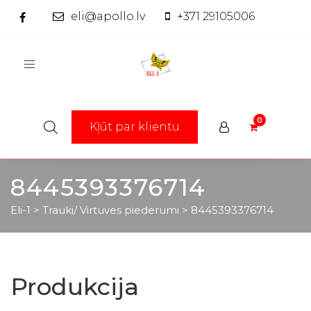
eli@apollo.lv
+371 29105006
Toggle
navigation
Kļūt par klientu
8445393376714
Eli-1
>
Trauki/ Virtuves piederumi
>
8445393376714
Produkcija