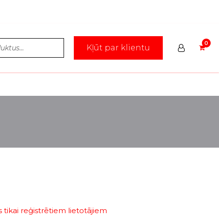
Kļūt par klientu
tikai reģistrētiem lietotājiem