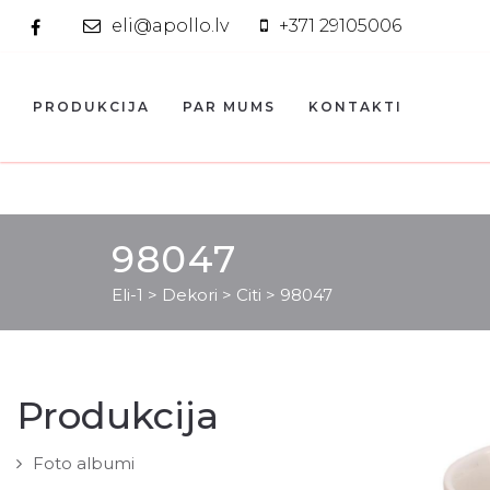
eli@apollo.lv
+371 29105006
PRODUKCIJA
PAR MUMS
KONTAKTI
98047
Eli-1
>
Dekori
>
Citi
>
98047
Produkcija
Foto albumi