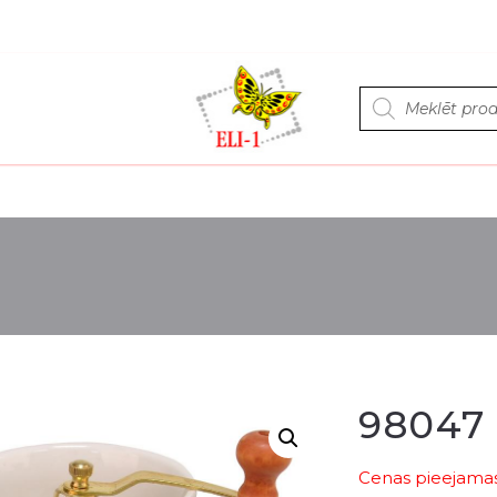
Products
search
98047
Cenas pieejamas 