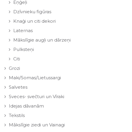
Eņģeļi
Dzīvnieku figūras
Knaģi un citi dekori
Laternas
Mākslīgie augļi un dārzeņi
Pulksteņi
Citi
Grozi
Maki/Somas/Lietussargi
Salvetes
Sveces- svečturi un Vīraki
Idejas dāvanām
Tekstils
Mākslīgie ziedi un Vainagi