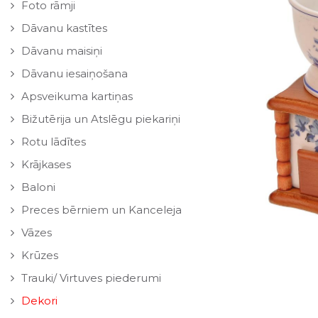
Foto rāmji
Dāvanu kastītes
Dāvanu maisiņi
Dāvanu iesaiņošana
Apsveikuma kartiņas
Bižutērija un Atslēgu piekariņi
Rotu lādītes
Krājkases
Baloni
Preces bērniem un Kanceleja
Vāzes
Krūzes
Trauki/ Virtuves piederumi
Dekori