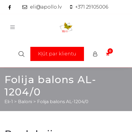
eli@apollo.lv
+371 29105006
Toggle
navigation
Kļūt par klientu
Folija balons AL-
1204/0
Eli-1
>
Baloni
>
Folija balons AL-1204/0