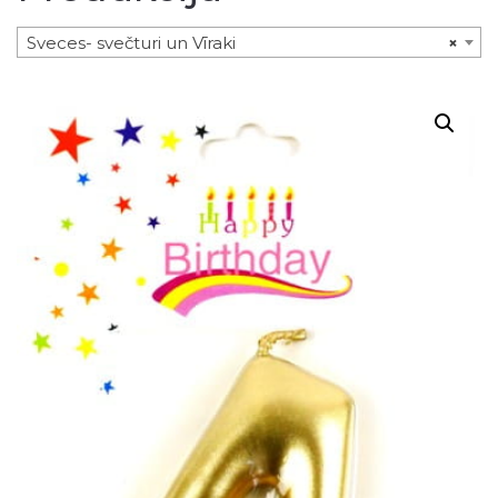
Sveces- svečturi un Vīraki
×