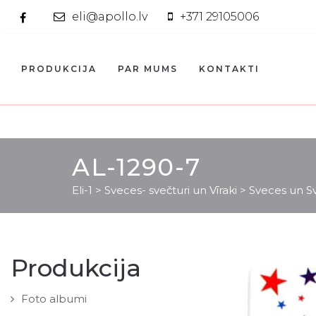
eli@apollo.lv
+371 29105006
PRODUKCIJA
PAR MUMS
KONTAKTI
AL-1290-7
Eli-1
>
Sveces- svečturi un Vīraki
>
Sveces un Sv
Produkcija
Foto albumi