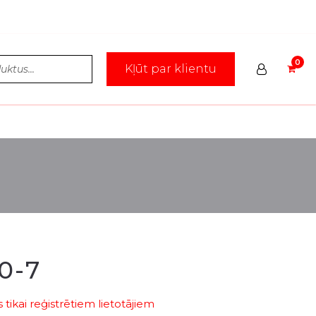
Kļūt par klientu
0-7
tikai reģistrētiem lietotājiem