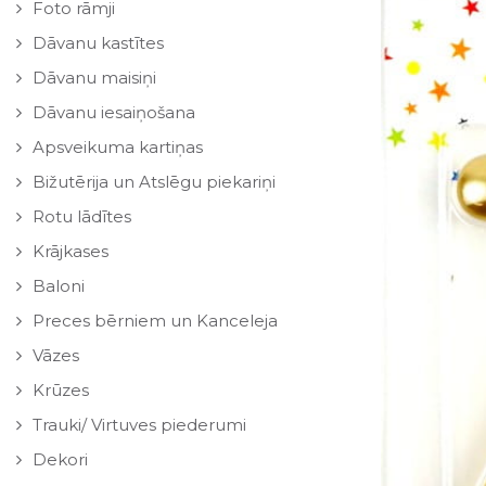
Foto rāmji
Dāvanu kastītes
Dāvanu maisiņi
Dāvanu iesaiņošana
Apsveikuma kartiņas
Bižutērija un Atslēgu piekariņi
Rotu lādītes
Krājkases
Baloni
Preces bērniem un Kanceleja
Vāzes
Krūzes
Trauki/ Virtuves piederumi
Dekori