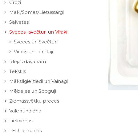
Grozi
Maki/Somas/Lietussargi
Salvetes
Sveces- svečturi un Vīraki
Sveces un Svečturi
Vīraks un Turētāji
Idejas dāvanām
Tekstils
Mākslīgie ziedi un Vainagi
Mēbeles un Spoguļi
Ziemassvētku preces
Valentīndiena
Lieldienas
LED lampiņas