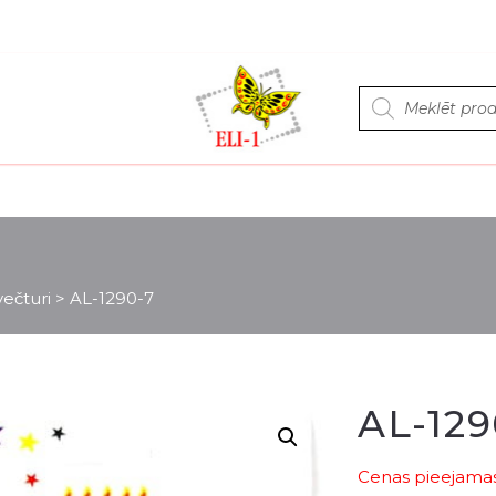
Products
search
ečturi
>
AL-1290-7
AL-129
Cenas pieejamas 