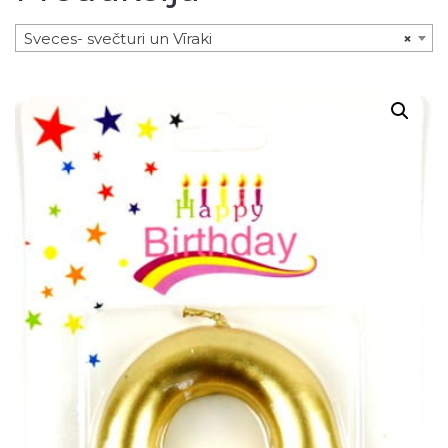
Sveces- svečturi un Vīraki
×